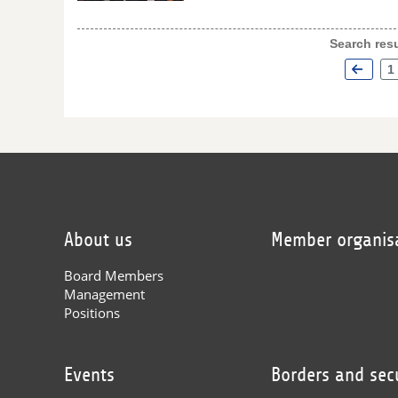
Search resu
1
About us
Member organis
Board Members
Management
Positions
Events
Borders and sec