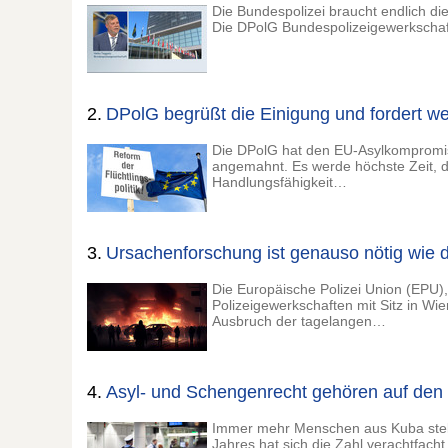
Die Bundespolizei braucht endlich d
Die DPolG Bundespolizeigewerkschaft 
2.
DPolG begrüßt die Einigung und fordert w
Die DPolG hat den EU-Asylkompromi
angemahnt. Es werde höchste Zeit, d
Handlungsfähigkeit…
3.
Ursachenforschung ist genauso nötig wie de
Die Europäische Polizei Union (EPU
Polizeigewerkschaften mit Sitz in Wie
Ausbruch der tagelangen…
4.
Asyl- und Schengenrecht gehören auf den
Immer mehr Menschen aus Kuba stellen
Jahres hat sich die Zahl verachtfach