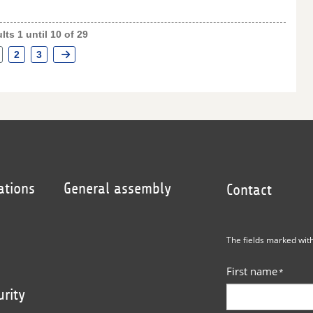
lts 1 until 10 of 29
2
3
ations
General assembly
Contact
The fields marked wit
First name
*
urity