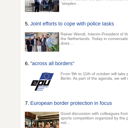
"simplen…
5.
Joint efforts to cope with police tasks
Rainer Wendt, Interim-President of th
the Netherlands. Today in conversa
does…
6.
"across all borders"
From 9th to 11th of october will tak
Berlin. As part of the agenda, we wi
7.
European border protection in focus
Good discussion with colleagues from
sports competition organized by the 
not…